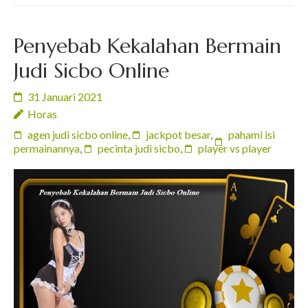
Penyebab Kekalahan Bermain
Judi Sicbo Online
31 Januari 2021
Horas
agen judi sicbo online
,
jackpot besar
,
pahami isi
permainannya
,
pecinta judi sicbo
,
player vs player