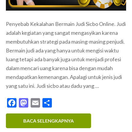
Penyebab Kekalahan Bermain Judi Sicbo Online. Judi
adalah kegiatan yang sangat mengasyikan karena
membutuhkan strategi pada masing-masing penjudi.
Bermain judi ada yang hanya untuk mengisi waktu
luang tetapi ada banyak juga untuk menjadi profesi
dalam mencari uang karena bisa dengan mudah
mendapatkan kemenangan. Apalagi untuk jenis judi
yang satu ini. Judi sicbo atau dadu yang …
Facebook
Mastodon
Email
Share
BACA SELENGKAPNYA