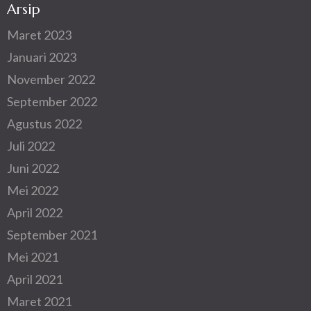
Arsip
Maret 2023
Januari 2023
November 2022
September 2022
Agustus 2022
Juli 2022
Juni 2022
Mei 2022
April 2022
September 2021
Mei 2021
April 2021
Maret 2021