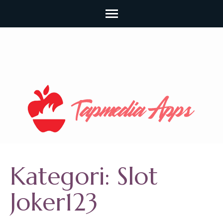
Lompat
ke
konten
(Tekan
Enter)
Kategori:
Slot
Joker123