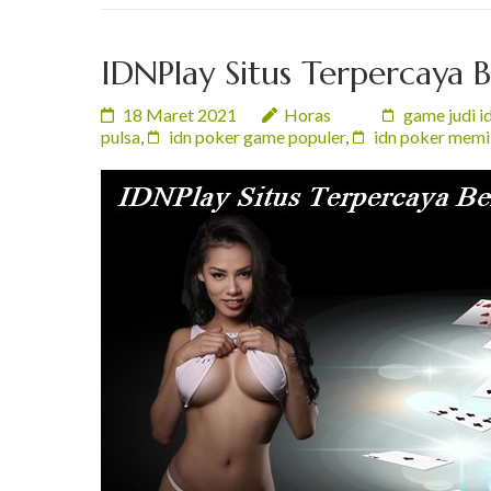
IDNPlay Situs Terpercaya 
18 Maret 2021
Horas
game judi i
pulsa
,
idn poker game populer
,
idn poker memi