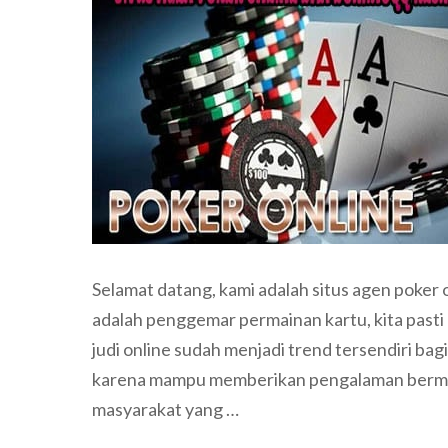
Selamat datang, kami adalah situs agen poker o
adalah penggemar permainan kartu, kita pasti
judi online sudah menjadi trend tersendiri bag
karena mampu memberikan pengalaman bermain
masyarakat yang …