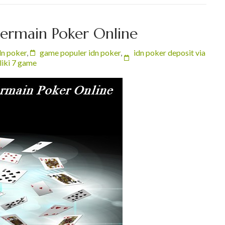
Bermain Poker Online
dn poker
,
game populer idn poker
,
idn poker deposit via
liki 7 game