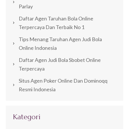
Parlay
Daftar Agen Taruhan Bola Online
Terpercaya Dan Terbaik No 1
Tips Menang Taruhan Agen Judi Bola
Online Indonesia
Daftar Agen Judi Bola Sbobet Online
Terpercaya
Situs Agen Poker Online Dan Dominoqq
Resmi Indonesia
Kategori