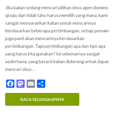
Jika kalian sedang mencari pilihan situs agen domino
qiuqiu dan tidak tahu harus memilih yang mana, kami
sangat menyarankan kalian untuk mencarinya
berdasarkan beberapa pertimbangan. setiap pemain
juga pasti akan mencarinya berdasarkan
pertimbangan. Tapi pertimbangan apa dan tipe apa
yang harus kita gunakan? Ini sebenarnya sangat
sederhana, yang berarti kalian didorong untuk dapat
mencari situs …
Facebook
Mastodon
Email
Share
BACA SELENGKAPNYA