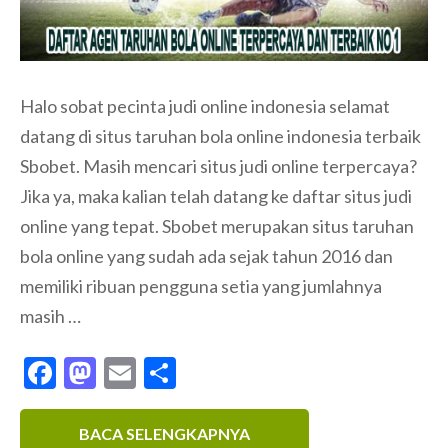
Halo sobat pecinta judi online indonesia selamat
datang di situs taruhan bola online indonesia terbaik
Sbobet. Masih mencari situs judi online terpercaya?
Jika ya, maka kalian telah datang ke daftar situs judi
online yang tepat. Sbobet merupakan situs taruhan
bola online yang sudah ada sejak tahun 2016 dan
memiliki ribuan pengguna setia yang jumlahnya
masih …
Facebook
Mastodon
Email
Share
BACA SELENGKAPNYA