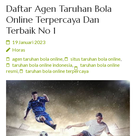
Daftar Agen Taruhan Bola
Online Terpercaya Dan
Terbaik No 1
19 Januari 2023
Horas
agen taruhan bola online
,
situs taruhan bola online
,
taruhan bola online indonesia
,
taruhan bola online
resmi
,
taruhan bola online terpercaya