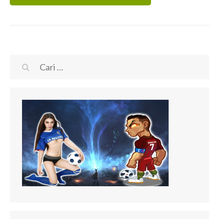
Cari
untuk: