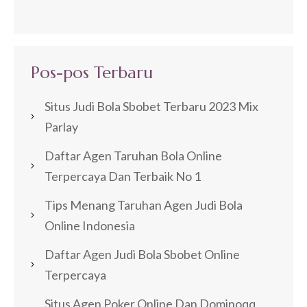
Pos-pos Terbaru
Situs Judi Bola Sbobet Terbaru 2023 Mix
Parlay
Daftar Agen Taruhan Bola Online
Terpercaya Dan Terbaik No 1
Tips Menang Taruhan Agen Judi Bola
Online Indonesia
Daftar Agen Judi Bola Sbobet Online
Terpercaya
Situs Agen Poker Online Dan Dominoqq