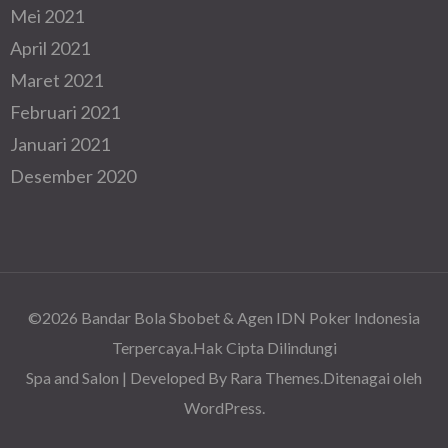
Mei 2021
April 2021
Maret 2021
Februari 2021
Januari 2021
Desember 2020
©2026
Bandar Bola Sbobet & Agen IDN Poker Indonesia
Terpercaya
.Hak Cipta Dilindungi
Spa and Salon | Developed By Rara Themes.Ditenagai oleh
WordPress.