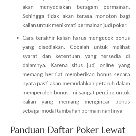
akan menyediakan beragam permainan.
Sehingga tidak akan terasa monoton bagi
kalian untuk menikmati permainan judi poker.
Cara terakhir kalian harus mengecek bonus
yang disediakan. Cobalah untuk melihat
syarat dan ketentuan yang tersedia di
dalamnya. Karena situs judi online yang
memang berniat memberikan bonus secara
nyata pasti akan memudahkan petaruh dalam
memperoleh bonus. Ini sangat penting untuk
kalian yang memang mengincar bonus
sebagai modal tambahan bermain nantinya.
Panduan Daftar Poker Lewat