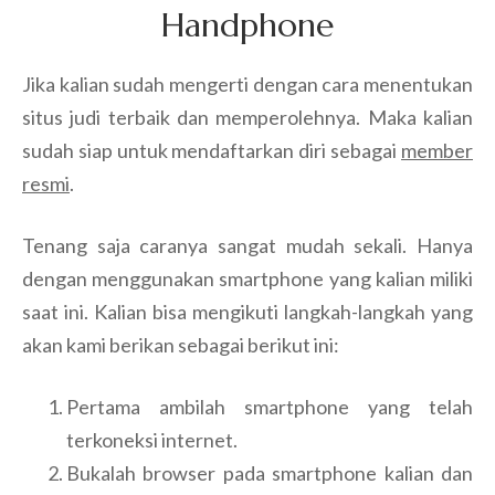
Handphone
Jika kalian sudah mengerti dengan cara menentukan
situs judi terbaik dan memperolehnya. Maka kalian
sudah siap untuk mendaftarkan diri sebagai
member
resmi
.
Tenang saja caranya sangat mudah sekali. Hanya
dengan menggunakan smartphone yang kalian miliki
saat ini. Kalian bisa mengikuti langkah-langkah yang
akan kami berikan sebagai berikut ini:
Pertama ambilah smartphone yang telah
terkoneksi internet.
Bukalah browser pada smartphone kalian dan