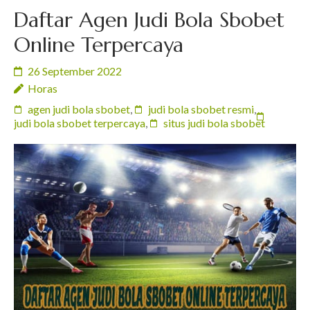
Daftar Agen Judi Bola Sbobet
Online Terpercaya
26 September 2022
Horas
agen judi bola sbobet
,
judi bola sbobet resmi
,
judi bola sbobet terpercaya
,
situs judi bola sbobet