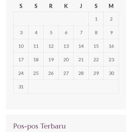
S
S
R
K
J
S
M
1
2
3
4
5
6
7
8
9
10
11
12
13
14
15
16
17
18
19
20
21
22
23
24
25
26
27
28
29
30
31
Pos-pos Terbaru