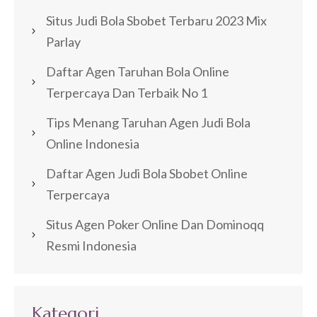
Situs Judi Bola Sbobet Terbaru 2023 Mix
Parlay
Daftar Agen Taruhan Bola Online
Terpercaya Dan Terbaik No 1
Tips Menang Taruhan Agen Judi Bola
Online Indonesia
Daftar Agen Judi Bola Sbobet Online
Terpercaya
Situs Agen Poker Online Dan Dominoqq
Resmi Indonesia
Kategori