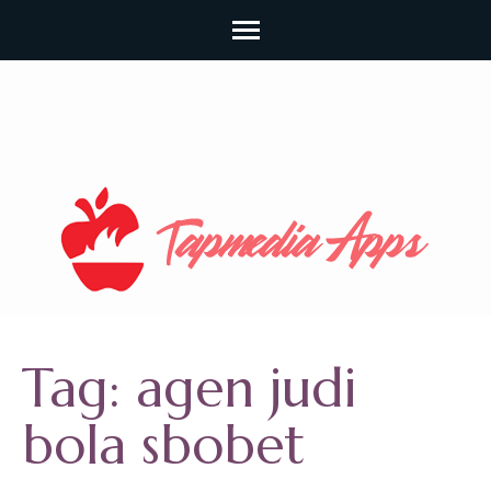
Lompat
ke
konten
(Tekan
Enter)
Tag:
agen judi
bola sbobet