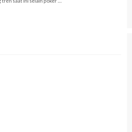
ren saat ini selain poker …