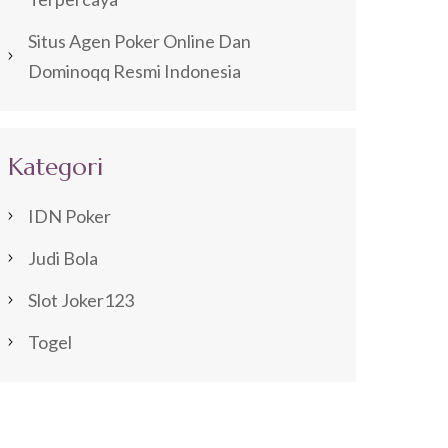
Situs Agen Poker Online Dan
Dominoqq Resmi Indonesia
Kategori
IDN Poker
Judi Bola
Slot Joker123
Togel