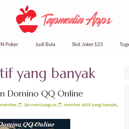
N Poker
Judi Bola
Slot Joker123
Tog
if yang banyak
in Domino QQ Online
 member
,
ijin resmi pagcor
,
member aktif yang banyak
,