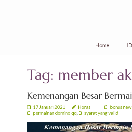
Lompat
ke
konten
(Tekan
Enter)
Home
ID
Tag:
member akt
Kemenangan Besar Berma
17 Januari 2021
Horas
bonus new
permainan domino qq
,
syarat yang valid