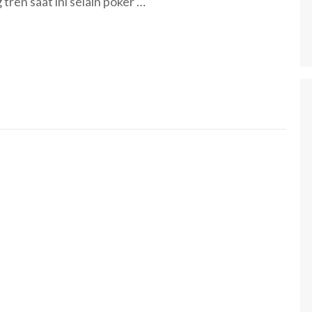
ren saat ini selain poker …