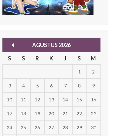
AGUSTUS 2026
S
S
R
K
J
S
M
1
2
3
4
5
6
7
8
9
10
11
12
13
14
15
16
17
18
19
20
21
22
23
24
25
26
27
28
29
30