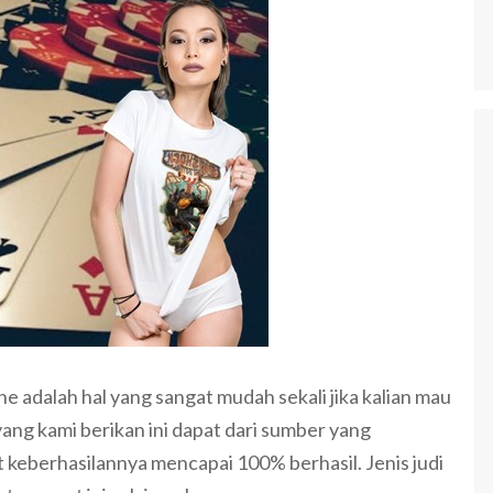
dalah hal yang sangat mudah sekali jika kalian mau
yang kami berikan ini dapat dari sumber yang
t keberhasilannya mencapai 100% berhasil. Jenis judi