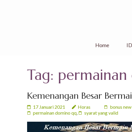
Lompat
ke
konten
(Tekan
Enter)
Home
ID
Tag:
permainan
Kemenangan Besar Berma
17 Januari 2021
Horas
bonus new
permainan domino qq
,
syarat yang valid